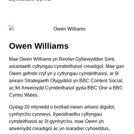
Owen Williams
Mae Owen Williams yn Reolwr Gyfarwyddwr Siml,
asiantaeth cyfryngau cymdeithasol creadigol. Mae gan
Owen gefndir cryf yn y cyfryngau cymdeithasol, ar ôl
arwain Strategaeth Olygyddol yn BBC Content Social,
ac fel Arweinydd Cymdeithasol gyda BBC One a BBC
Cymru Wales.
Gydag 20 mlynedd o brofiad mewn arloesi digidol,
cynhyrchu cynnwys, llywodraethu cyfryngau
cymdeithasol ac ôl-gynhyrchu, mae Owen yn
arweinydd creadigol ac yn siaradwr cyhoeddus,