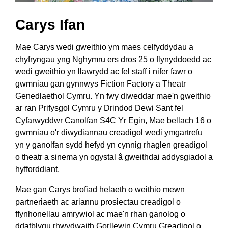
Carys Ifan
Mae Carys wedi gweithio ym maes celfyddydau a
chyfryngau yng Nghymru ers dros 25 o flynyddoedd ac
wedi gweithio yn llawrydd ac fel staff i nifer fawr o
gwmniau gan gynnwys Fiction Factory a Theatr
Genedlaethol Cymru. Yn fwy diweddar mae'n gweithio
ar ran Prifysgol Cymru y Drindod Dewi Sant fel
Cyfarwyddwr Canolfan S4C Yr Egin, Mae bellach 16 o
gwmniau o'r diwydiannau creadigol wedi ymgartrefu
yn y ganolfan sydd hefyd yn cynnig rhaglen greadigol
o theatr a sinema yn ogystal â gweithdai addysgiadol a
hyfforddiant.
Mae gan Carys brofiad helaeth o weithio mewn
partneriaeth ac ariannu prosiectau creadigol o
ffynhonellau amrywiol ac mae'n rhan ganolog o
ddatblygu rhwydwaith Gorllewin Cymru Greadigol o