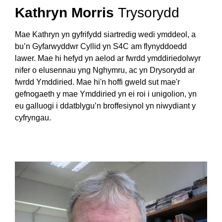
Kathryn Morris
Trysorydd
Mae Kathryn yn gyfrifydd siartredig wedi ymddeol, a
bu’n Gyfarwyddwr Cyllid yn S4C am flynyddoedd
lawer. Mae hi hefyd yn aelod ar fwrdd ymddiriedolwyr
nifer o elusennau yng Nghymru, ac yn Drysorydd ar
fwrdd Ymddiried. Mae hi'n hoffi gweld sut mae'r
gefnogaeth y mae Ymddiried yn ei roi i unigolion, yn
eu galluogi i ddatblygu’n broffesiynol yn niwydiant y
cyfryngau.