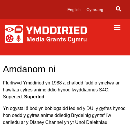
English
Cymraeg
Amdanom ni
Ffurfiwyd Ymddiried yn 1988 a chafodd fudd o ymelwa ar
hawliau cyfres animeiddio hynod lwyddiannus S4C,
Superted.
Superted
.
Yn ogystal â bod yn boblogaidd ledled y DU, y gyfres hynod
hon oedd y gyfres animeiddiedig Brydeinig gyntaf i'w
darlledu ar y Disney Channel yn yr Unol Daleithiau.