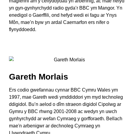
rhaglenni am y celfyddydau yn arbennig, ac mae hefyd
yn gyn-gynhyrchydd radio gyda’r BBC ym Mangor. Yn
enedigol o Gaerffili, ond hefyd wedi ei fagu ar Ynys
Môn, mae’n byw yn ardal Caernarfon ers nifer o
flynyddoedd.
Gareth Morlais
Ers codio gwefannau cynnar BBC Cymru Wales ym
1997, mae Gareth wedi ymddiddori ym myd technoleg
ddigidol. Bu’n aelod o dîm straeon digidol Cipolwg ar
Gymru y BBC rhwng 2001-2008 ac wedyn yn uwch
gynhyrchydd ar wefan Cymraeg y gorfforaeth. Bellach
mae'n arbenigwr ar dechnoleg Cymraeg yn
Llywodraeth Cymru.