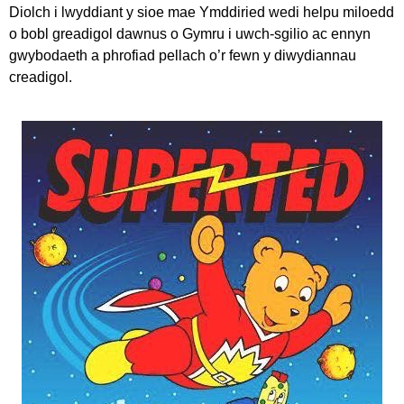
Diolch i lwyddiant y sioe mae Ymddiried wedi helpu miloedd
o bobl greadigol dawnus o Gymru i uwch-sgilio ac ennyn
gwybodaeth a phrofiad pellach o’r fewn y diwydiannau
creadigol.