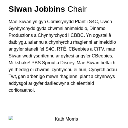
Siwan Jobbins
Chair
Mae Siwan yn gyn Comisiynydd Plant i S4C, Uwch
Gynhyrchydd gyda chwmni animeiddio, Dinamo
Productions a Chynhyrchydd i CBBC. Yn ogystal â
datblygu, ariannu a chynhyrchu rhaglenni animeiddio
ar gyfer sianeli fel S4C, RTÉ, CBeebies a CiTV, mae
Siwan wedi ysgrifennu ar gyfresi ar gyfer CBeebies,
Milkshake! PBS Sprout a Disney. Mae Siwan bellach
yn rhedeg ei chwmni cynhyrchu ei hun, Cynyrchiadau
Twt, gan arbenigo mewn rhaglenni plant a chynnwys
addysgol ar gyfer darlledwyr a chleientiaid
corfforaethol.