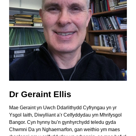
Dr Geraint Ellis
Mae Geraint yn Uwch Ddarlithydd Cyfryngau yn yr
Ysgol Iaith, Diwylliant a’r Celfyddydau ym Mhrifysgol
Bangor. Cyn hynny bu’n gynhyrchydd teledu gyda
Chwmni Da yn Nghaernarfon, gan weithio ym maes