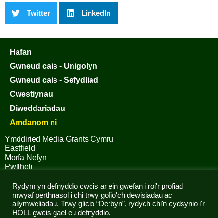
Twitter
LinkedIn
Hafan
Gwneud cais - Unigolyn
Gwneud cais - Sefydliad
Cwestiynau
Diweddariadau
Amdanom ni
Ymddiried Media Grants Cymru
Eastfield
Morfa Nefyn
Pwllheli
Gwynedd
LL53 6BS
Rydym yn defnyddio cwcis ar ein gwefan i roi'r profiad
mwyaf perthnasol i chi trwy gofio'ch dewisiadau ac
ailymweliadau. Trwy glicio “Derbyn”, rydych chi'n cydsynio i'r
HOLL gwcis gael eu defnyddio.