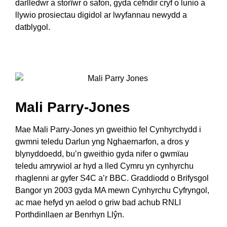
darlledwr a storïwr o safon, gyda cefndir cryf o lunio a
llywio prosiectau digidol ar lwyfannau newydd a
datblygol.
Mali Parry-Jones
Mae Mali Parry-Jones yn gweithio fel Cynhyrchydd i
gwmni teledu Darlun yng Nghaernarfon, a dros y
blynyddoedd, bu’n gweithio gyda nifer o gwmïau
teledu amrywiol ar hyd a lled Cymru yn cynhyrchu
rhaglenni ar gyfer S4C a’r BBC. Graddiodd o Brifysgol
Bangor yn 2003 gyda MA mewn Cynhyrchu Cyfryngol,
ac mae hefyd yn aelod o griw bad achub RNLI
Porthdinllaen ar Benrhyn Llŷn.