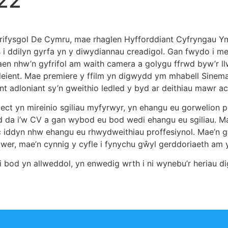
22
rifysgol De Cymru, mae rhaglen Hyfforddiant Cyfryngau Y
 i ddilyn gyrfa yn y diwydiannau creadigol. Gan fwydo i m
n nhw’n gyfrifol am waith camera a golygu ffrwd byw’r llwy
leient. Mae premiere y ffilm yn digwydd ym mhabell Sinema
nt adloniant sy’n gweithio ledled y byd ar deithiau mawr 
iect yn mireinio sgiliau myfyrwyr, yn ehangu eu gorwelion p
a i’w CV a gan wybod eu bod wedi ehangu eu sgiliau. Mae’
 iddyn nhw ehangu eu rhwydweithiau proffesiynol. Mae’n g
awer, mae’n cynnig y cyfle i fynychu gŵyl gerddoriaeth am y
bod yn allweddol, yn enwedig wrth i ni wynebu’r heriau d