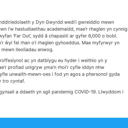
mddiriedolaeth y Dyn Gwyrdd wedi’i gwreiddio mewn
ewn i’w hastudiaethau academaidd, mae’r rhaglen yn cynnig
fan ‘Far Out’, sydd â chapasiti ar gyfer 6,000 o bobl.
’r ŵyl fel rhan o’i rhaglen gyhoeddus. Mae myfyrwyr yn
ac mewn lleoliadau enwog.
roffesiynol ac yn datblygu eu hyder i weithio yn y
r profiad unigryw yma’n rhoi’r cyfle iddyn nhw
yfle unwaith-mewn-oes i fod yn agos a phersonol gyda
 tro cyntaf.
igynsail a ddaeth yn sgil pandemig COVID-19. Llwyddom i