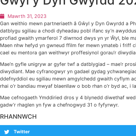
Gŵyl y Dyn Gwyrdd 20
Mawrth 31, 2023
Gan weithio mewn partneriaeth â Gŵyl y Dyn Gwyrdd a Ph
datblygu sgiliau a chodi dyheadau pobl ifanc sy’n awyddus
profiad gwaith ymarferol 7 diwrnod dwys yn yr Ŵyl, ble mae
Maen nhw hefyd yn gwneud ffilm fer mewn ymateb i friff c
cael eu mentora gan weithwyr proffesiynol gorau’r diwydia
Mae’n gyfle unigryw ar gyfer twf a datblygiad – mae’r pros
diwydiant. Mae cyfranogwyr yn gadael gydag ychwanegiad d
ddefnyddiol eu sgiliau mewn amgylchedd gwaith cyflym ac
rhai o’r bandiau mwyaf blaenllaw o bob rhan o’r byd ac, i l
Mae cefnogaeth Ymddiried dros y 4 blynedd diwethaf wedi 
gadw’r rhaglen yn fyw a chefnogwyd 31 o fyfyrwyr.
RHANNWCH
Twitter