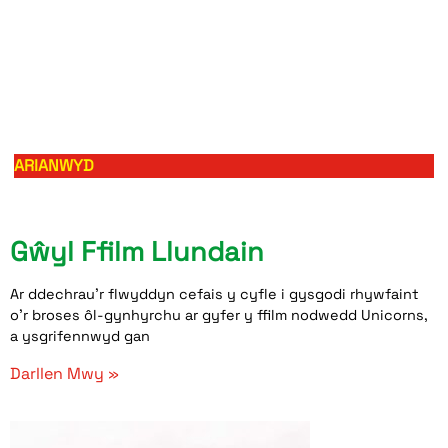
ARIANWYD
Gŵyl Ffilm Llundain
Ar ddechrau’r flwyddyn cefais y cyfle i gysgodi rhywfaint
o’r broses ôl-gynhyrchu ar gyfer y ffilm nodwedd Unicorns,
a ysgrifennwyd gan
Darllen Mwy »