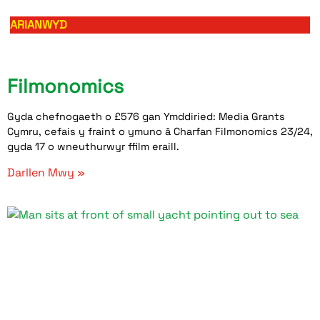
ARIANWYD
Filmonomics
Gyda chefnogaeth o £576 gan Ymddiried: Media Grants
Cymru, cefais y fraint o ymuno â Charfan Filmonomics 23/24,
gyda 17 o wneuthurwyr ffilm eraill.
Darllen Mwy »