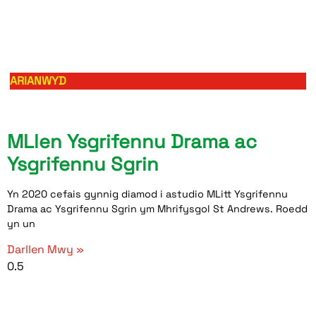
ARIANWYD
MLlen Ysgrifennu Drama ac
Ysgrifennu Sgrin
Yn 2020 cefais gynnig diamod i astudio MLitt Ysgrifennu
Drama ac Ysgrifennu Sgrin ym Mhrifysgol St Andrews. Roedd
yn un
Darllen Mwy »