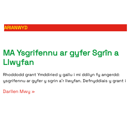
ARIANWYD
MA Ysgrifennu ar gyfer Sgrîn a
Llwyfan
Rhoddodd grant Ymddiried y gallu i mi ddilyn fy angerdd:
ysgrifennu ar gyfer y sgrin a’r llwyfan. Defnyddiais y grant i
Darllen Mwy »