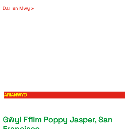
Darllen Mwy »
ARIANWYD
Gŵyl Ffilm Poppy Jasper, San
Francisco