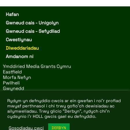
Hafan
Gwneud cais - Unigolyn
Gwneud cais - Sefydliad
Cwestiynau
Diweddariadau
Amdanom ni
Ymddiried Media Grants Cymru
Eastfield
Morfa Nefyn
Pwllheli
Gwynedd
LL53 6BS
Rydym yn defnyddio cwcis ar ein gwefan i roi'r profiad
mwyaf perthnasol i chi trwy gofio'ch dewisiadau ac
ailymweliadau. Trwy glicio “Derbyn”, rydych chi'n
© 2026 Ymddiried Media
Website by
Design Tribe
–
cydsynio i'r HOLL gwcis gael eu defnyddio.
Grants Cymru. All rights
arbenigwyr elusennol a di-
reserved.
elw.
Gosodiadau cwci
DERBYN