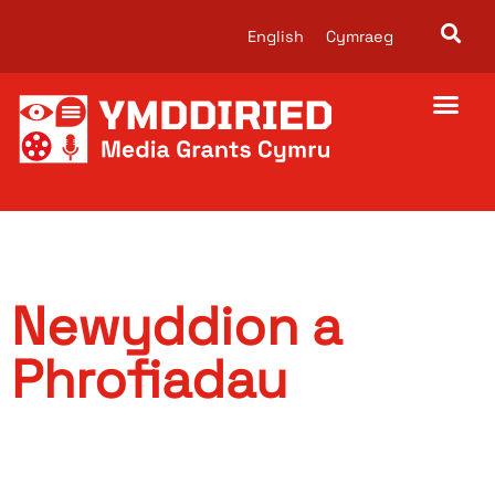
English
Cymraeg
Newyddion a
Phrofiadau