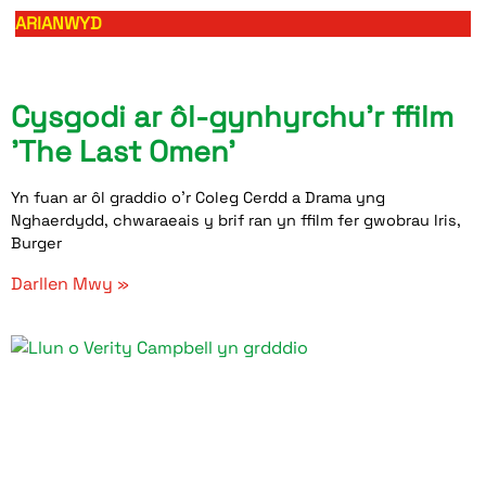
ARIANWYD
Cysgodi ar ôl-gynhyrchu'r ffilm
'The Last Omen'
Yn fuan ar ôl graddio o’r Coleg Cerdd a Drama yng
Nghaerdydd, chwaraeais y brif ran yn ffilm fer gwobrau Iris,
Burger
Darllen Mwy »