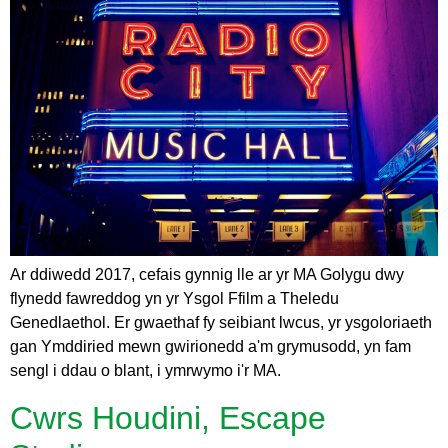
Ar ddiwedd 2017, cefais gynnig lle ar yr MA Golygu dwy
flynedd fawreddog yn yr Ysgol Ffilm a Theledu
Genedlaethol. Er gwaethaf fy seibiant lwcus, yr ysgoloriaeth
gan Ymddiried mewn gwirionedd a'm grymusodd, yn fam
sengl i ddau o blant, i ymrwymo i'r MA.
Cwrs Houdini, Escape