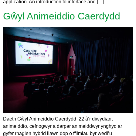
application. An introduction to interface and […]
Gŵyl Animeiddio Caerdydd
Daeth Gŵyl Animeiddio Caerdydd ’22 â’r diwydiant
animeiddio, cefnogwyr a darpar animeiddwyr ynghyd ar
gyfer rhaglen hybrid llawn dop o ffilmiau byr wedi’u