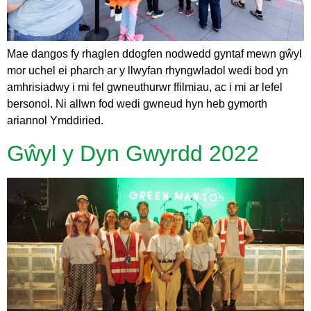
Mae dangos fy rhaglen ddogfen nodwedd gyntaf mewn gŵyl
mor uchel ei pharch ar y llwyfan rhyngwladol wedi bod yn
amhrisiadwy i mi fel gwneuthurwr ffilmiau, ac i mi ar lefel
bersonol. Ni allwn fod wedi gwneud hyn heb gymorth
ariannol Ymddiried.
Gŵyl y Dyn Gwyrdd 2022