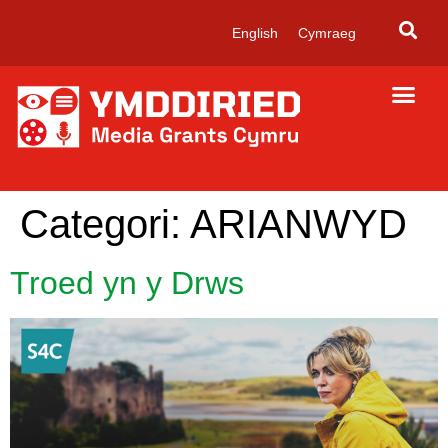
English
Cymraeg
Categori:
ARIANWYD
Troed yn y Drws