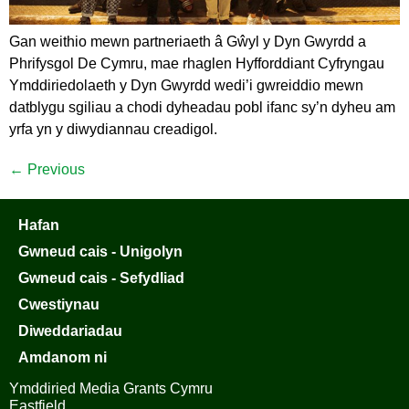
Gan weithio mewn partneriaeth â Gŵyl y Dyn Gwyrdd a
Phrifysgol De Cymru, mae rhaglen Hyfforddiant Cyfryngau
Ymddiriedolaeth y Dyn Gwyrdd wedi’i gwreiddio mewn
datblygu sgiliau a chodi dyheadau pobl ifanc sy’n dyheu am
yrfa yn y diwydiannau creadigol.
←
Previous
Hafan
Gwneud cais - Unigolyn
Gwneud cais - Sefydliad
Cwestiynau
Diweddariadau
Amdanom ni
Ymddiried Media Grants Cymru
Eastfield